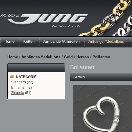
Home
Ketten
Armbänder/Armreifen
Anhänger/Medaillons
Home
/
Anhänger/Medaillons
/
Gold
/
Herzen
/
Brillanten
Brillanten
KATEGORIE
2 Artikel
Standard
(22)
Brillanten
(2)
Zirkonia
(51)