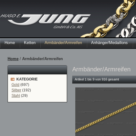
Home
Ketten
Armbänder/Armreifen
Anhänger/Medaillons
Home
/
Armbänder/Armreifen
Armbänder/Armreifen
KATEGORIE
Artikel 1 bis 9 von 916 gesamt
Gold
(697)
Silber
(192)
Stahl
(29)