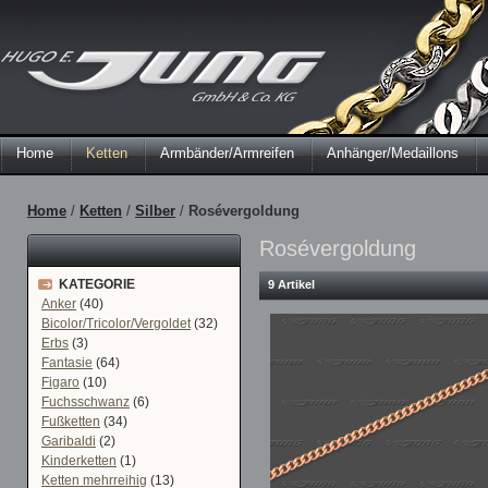
Home
Ketten
Armbänder/Armreifen
Anhänger/Medaillons
Home
/
Ketten
/
Silber
/
Rosévergoldung
Rosévergoldung
KATEGORIE
9 Artikel
Anker
(40)
Bicolor/Tricolor/Vergoldet
(32)
Erbs
(3)
Fantasie
(64)
Figaro
(10)
Fuchsschwanz
(6)
Fußketten
(34)
Garibaldi
(2)
Kinderketten
(1)
Ketten mehrreihig
(13)