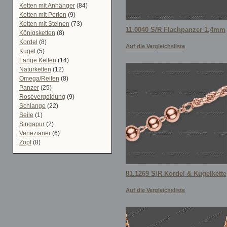
Ketten mit Anhänger
(84)
Ketten mit Perlen
(9)
Ketten mit Steinen
(73)
11.0040 S/R Flachpanzer 1,4mm
Königsketten
(8)
Kordel
(8)
Auf die Vergleichsliste
Kugel
(5)
Lange Ketten
(14)
Naturketten
(12)
Omega/Reifen
(8)
Panzer
(25)
Rosévergoldung
(9)
Schlange
(22)
Seile
(1)
Singapur
(2)
Venezianer
(6)
Zopf
(8)
81.1269 S/R Kordel & Kugelkette
Auf die Vergleichsliste