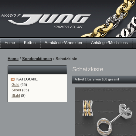
Home
Ketten
Armbänder/Armreifen
Anhänger/Medaillons
Home
/
Sonderaktionen
/
Schatzkiste
Schatzkiste
KATEGORIE
Artikel 1 bis 9 von 108 gesamt
Gold
(65)
Silber
(35)
Stahl
(8)