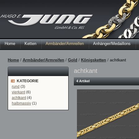
Home
Ketten
Armbänder/Armreifen
Anhänger/Medaillons
Home
/
Armbänder/Armreifen
/
Gold
/
Königsketten
/
achtkant
achtkant
KATEGORIE
4 Artikel
rund
(3)
vierkant
(6)
achtkant
(4)
halbmassiv
(1)