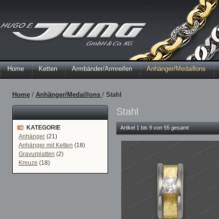
Home
Ketten
Armbänder/Armreifen
Anhänger/Medaillons
Home
/
Anhänger/Medaillons
/
Stahl
Stahl
KATEGORIE
Artikel 1 bis 9 von 55 gesamt
Anhänger
(21)
Anhänger mit Ketten
(18)
Gravurplatten
(2)
Kreuze
(18)