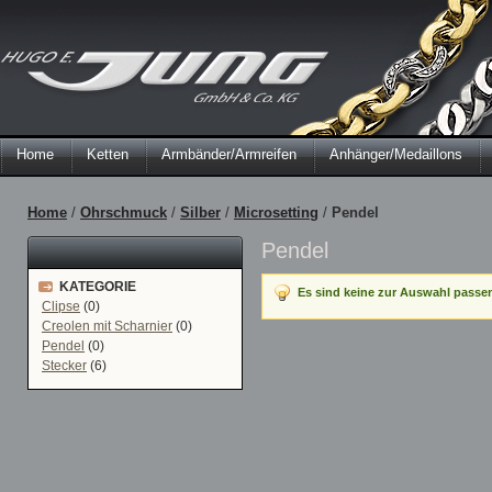
Home
Ketten
Armbänder/Armreifen
Anhänger/Medaillons
Home
/
Ohrschmuck
/
Silber
/
Microsetting
/
Pendel
Pendel
KATEGORIE
Es sind keine zur Auswahl passe
Clipse
(0)
Creolen mit Scharnier
(0)
Pendel
(0)
Stecker
(6)