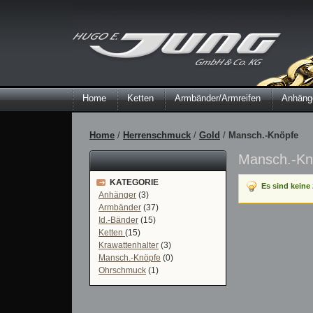
Home
Ketten
Armbänder/Armreifen
Anhänge
Home
/
Herrenschmuck
/
Gold
/
Mansch.-Knöpfe
Mansch.-Kn
KATEGORIE
Es sind kein
Anhänger
(3)
Armbänder
(37)
Id.-Bänder
(15)
Ketten
(15)
Krawattenhalter
(3)
Mansch.-Knöpfe
(0)
Ohrschmuck
(1)