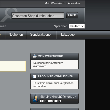
Mein Warenkorb
Anmelden
Search
Sprache:
ommen
k
Neuheiten
Sonderaktionen
Halbzeuge
MEIN WARENKORB
Sie haben keine Artikel im
Warenkorb.
PRODUKTE VERGLEICHEN
Es ist kein Artikel zum Vergleichen
vorhanden.