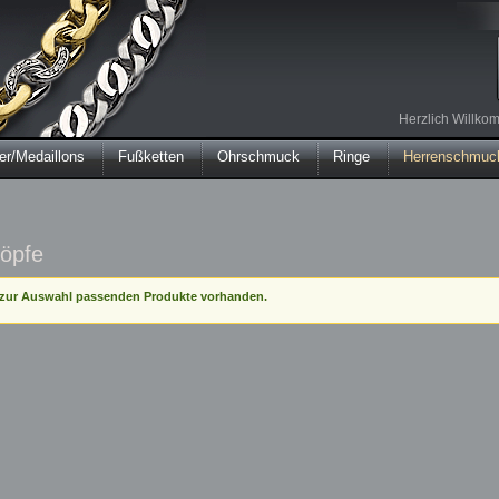
Herzlich Willk
r/Medaillons
Fußketten
Ohrschmuck
Ringe
Herrenschmuc
öpfe
e zur Auswahl passenden Produkte vorhanden.