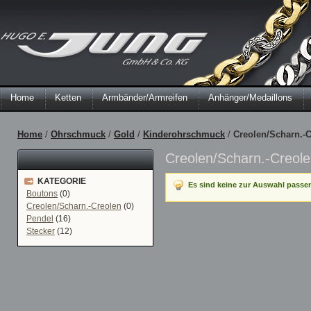
Home
Ketten
Armbänder/Armreifen
Anhänger/Medaillons
Home
/
Ohrschmuck
/
Gold
/
Kinderohrschmuck
/
Creolen/Scharn.-
Creolen/Scharn.-Creol
KATEGORIE
Es sind keine zur Auswahl passe
Boutons
(0)
Creolen/Scharn.-Creolen
(0)
Pendel
(16)
Stecker
(12)