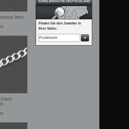
JUWELIERSUCHE DEUTSCHLAND
chpanzer 9mm
Finden Sie den Juwelier in
ste
Ihrer Nähe:
 6-fach
mm
ste