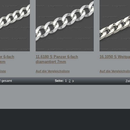
r 6-fach
11.6180 S Panzer 6-fach
16.1050 S Weitp
6mm
diamantiert 7mm
iste
Auf die Vergleichsliste
Auf die Vergleichsli
12 gesamt
Seite:
1
2
Ze