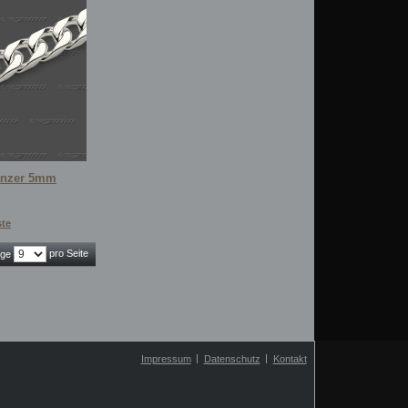
anzer 5mm
ste
pro Seite
ige
Impressum
Datenschutz
Kontakt