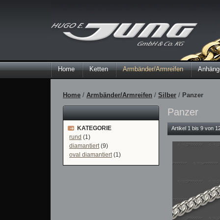
Home
Ketten
Armbänder/Armreifen
Anhänge
Home
/
Armbänder/Armreifen
/
Silber
/
Panzer
Panzer
KATEGORIE
Artikel 1 bis 9 von 
rund
(1)
diamantiert
(9)
oval diamantiert
(1)