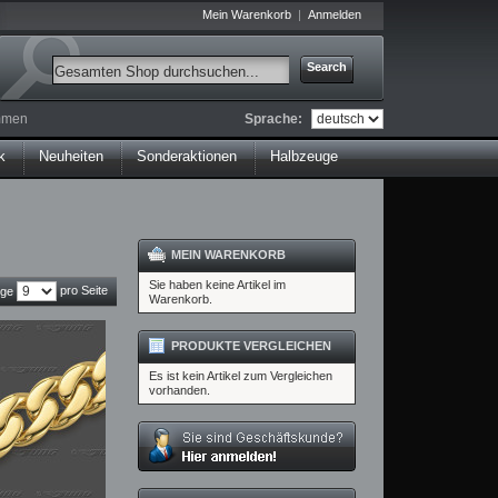
Mein Warenkorb
Anmelden
Search
Sprache:
ommen
k
Neuheiten
Sonderaktionen
Halbzeuge
MEIN WARENKORB
Sie haben keine Artikel im
pro Seite
ige
Warenkorb.
PRODUKTE VERGLEICHEN
Es ist kein Artikel zum Vergleichen
vorhanden.