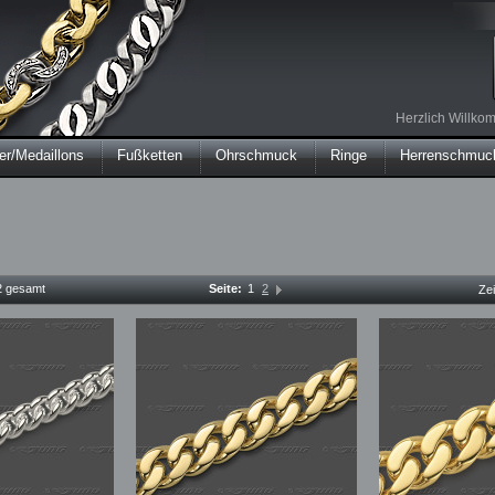
Herzlich Willk
r/Medaillons
Fußketten
Ohrschmuck
Ringe
Herrenschmuc
12 gesamt
Seite:
1
2
Ze