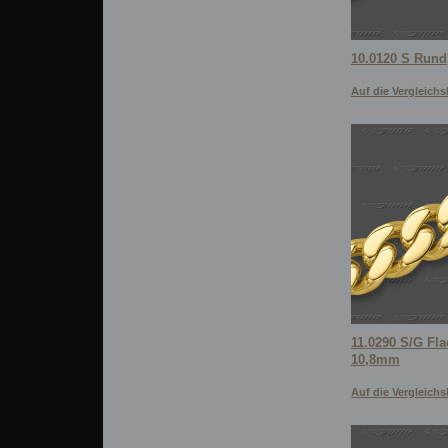
10.0120 S Run
Auf die Vergleichsl
11.0290 S/G Fl
10,8mm
Auf die Vergleichsl