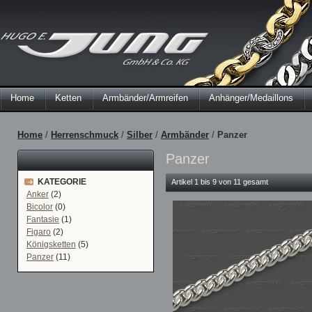
Home
Ketten
Armbänder/Armreifen
Anhänger/Medaillons
Home
/
Herrenschmuck
/
Silber
/
Armbänder
/
Panzer
Panzer
KATEGORIE
Artikel 1 bis 9 von 11 gesamt
Anker
(2)
Bicolor
(0)
Fantasie
(1)
Figaro
(2)
Königsketten
(5)
Panzer
(11)