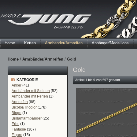
Home
Ketten
Armbänder/Armreifen
Anhänger/Medaillons
Home
/
Armbänder/Armreifen
/
Gold
Gold
KATEGORIE
Artikel 1 bis 9 von 697 gesamt
Anker
(41)
Armbänder mit Steinen
(52)
Armbänder mit Perlen
(1)
Armreifen
(88)
Bicolor/Tricolor
(178)
Bingo
(1)
Brillantarmbänder
(25)
Erbs
(1)
Fantasie
(307)
Figaro
(15)