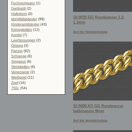
Fuchsschwanz
(1)
Garibaldi
(2)
Haferkorn
(0)
10.0035 GG Rundpanzer 1,2-
Identitätsbänder
(99)
1,3mm
Kinderarmbänder
(43)
Königsketten
(12)
Auf die Vergleichsliste
Kordel
(7)
Leerfassungen
(2)
Omega
(3)
Panzer
(82)
Schlange
(6)
Singapur
(6)
Strickketten
(6)
Venezianer
(2)
Weißgold
(21)
Zopf
(16)
750/-
(54)
10.9080.KS GG Rundpanzer
halbmassiv 8mm
Auf die Vergleichsliste