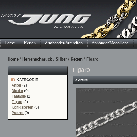
Home
Ketten
Armbänder/Armreifen
Anhänger/Medaillons
Home
/
Herrenschmuck
/
Silber
/
Ketten
/
Figaro
Figaro
KATEGORIE
2 Artikel
Anker
(2)
Bicolor
(0)
Fantasie
(2)
Figaro
(2)
Königsketten
(5)
Panzer
(9)