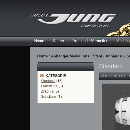
Home
Ketten
Armbänder/Armreifen
Anhänge
Home
/
Anhänger/Medaillons
/
Stahl
/
Anhänger
/
S
Standard
KATEGORIE
Artikel 1 bis 9 von 
Standard
(16)
Farbsteine
(1)
Zirkonia
(5)
Sonstiges
(1)