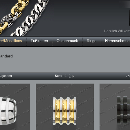
Herzlich Willk
r/Medaillons
Fußketten
Ohrschmuck
Ringe
Herrenschmuc
tandard
16 gesamt
Seite:
1
2
Ze