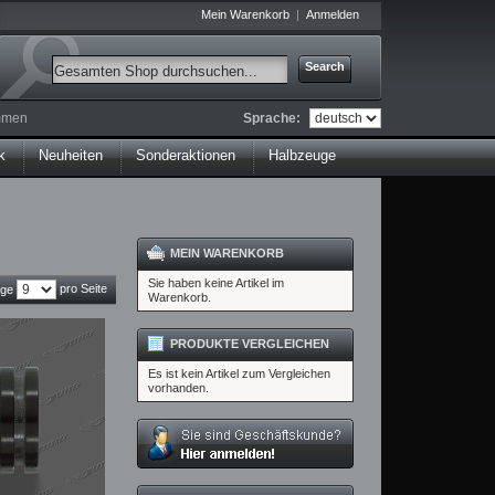
Mein Warenkorb
Anmelden
Search
Sprache:
ommen
k
Neuheiten
Sonderaktionen
Halbzeuge
MEIN WARENKORB
Sie haben keine Artikel im
pro Seite
ige
Warenkorb.
PRODUKTE VERGLEICHEN
Es ist kein Artikel zum Vergleichen
vorhanden.