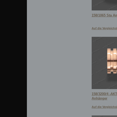
158/1065 Sta A
Auf die Vergleichsl
158/3200/4 -AK
Anhänger
Auf die Vergleichsl