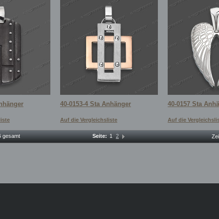
Anhänger
40-0153-4 Sta Anhänger
40-0157 Sta Anh
iste
Auf die Vergleichsliste
Auf die Vergleichsli
16 gesamt
Seite:
1
2
Ze