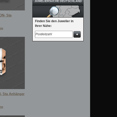
JUWELIERSUCHE DEUTSCHLAND
ON- Sta
Finden Sie den Juwelier in
Ihrer Nähe:
ste
N- Sta Anhänger
ste