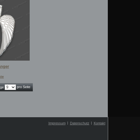
änger
ste
pro Seite
ige
Impressum
Datenschutz
Kontakt