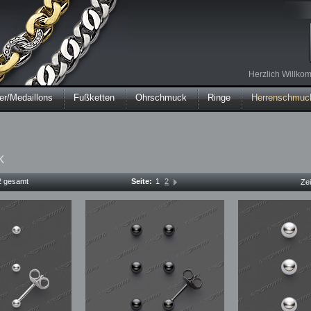
Herzlich Willk
r/Medaillons
Fußketten
Ohrschmuck
Ringe
Herrenschmuc
k
12 gesamt
Seite:
1
2
Ze