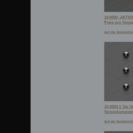
10-0002 -AKTION
Preis pro Verp
Auf die Vergleichsl
10-0004-1 Sta St
Verpackungsein
Auf die Vergleichsl