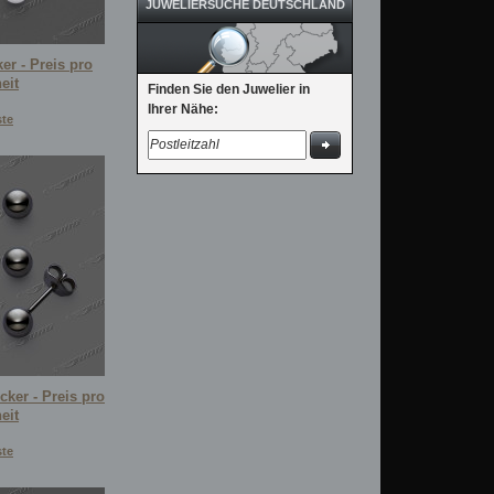
JUWELIERSUCHE DEUTSCHLAND
er - Preis pro
eit
Finden Sie den Juwelier in
Ihrer Nähe:
ste
cker - Preis pro
eit
ste