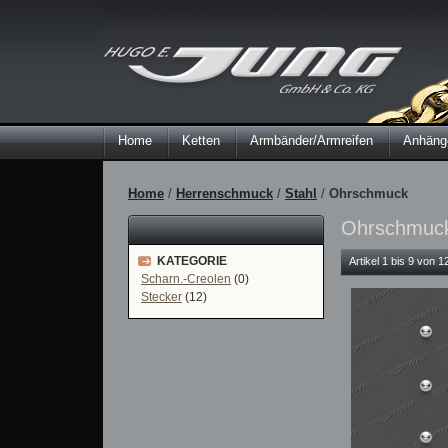
Home
Ketten
Armbänder/Armreifen
Anhänge
Home
/
Herrenschmuck
/
Stahl
/
Ohrschmuck
Ohrschmuc
KATEGORIE
Artikel 1 bis 9 von 
Scharn.-Creolen
(0)
Stecker
(12)