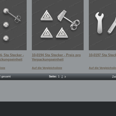
- Sta Stecker -
10-0194 Sta Stecker - Preis pro
10-0197 Sta Stec
ackungseinheit
Verpackungseinheit
iste
Auf die Vergleichsliste
Auf die Vergleichsli
12 gesamt
Seite:
1
2
Ze