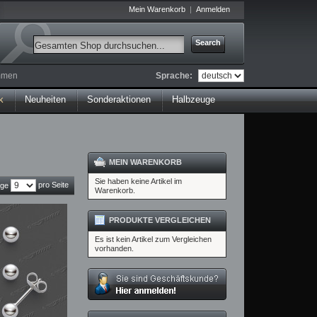
Mein Warenkorb
Anmelden
Search
Sprache:
ommen
k
Neuheiten
Sonderaktionen
Halbzeuge
MEIN WARENKORB
Sie haben keine Artikel im
pro Seite
ige
Warenkorb.
PRODUKTE VERGLEICHEN
Es ist kein Artikel zum Vergleichen
vorhanden.