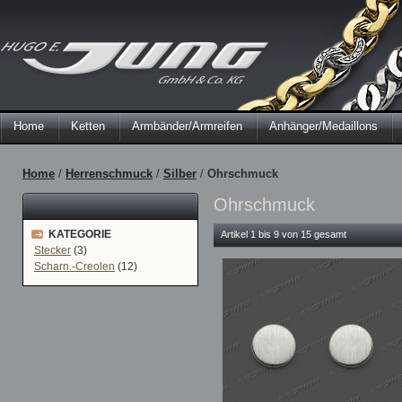
Home
Ketten
Armbänder/Armreifen
Anhänger/Medaillons
Home
/
Herrenschmuck
/
Silber
/
Ohrschmuck
Ohrschmuck
KATEGORIE
Artikel 1 bis 9 von 15 gesamt
Stecker
(3)
Scharn.-Creolen
(12)