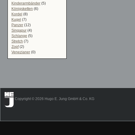
Kinderarmbänder
(5)
Königsketten
(6)
Kordel
(8)
Kugel
(7)
Panzer
(12)
Singapur
(4)
Schlange
(5)
Stretch
(7)
Zopf
(2)
Venezianer
(0)
Copyright © 2026 Hugo E. Jung GmbH & Co. KG