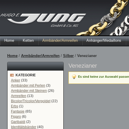
Home
Ketten
Armbänder/Armreifen
Anhänger/Medaillons
Home
/
Armbänder/Armreifen
/
Silber
/
Venezianer
Venezianer
KATEGORIE
Es sind keine zur Auswahl passe
Anker
(33)
Armbänder mit Perlen
(3)
Armbänder mit Steinen
(26)
Armreifen
(13)
Bicolor/Tricolor/Vergoldet
(22)
Erbs
(1)
Fantasie
(65)
Figaro
(6)
Garibaldi
(2)
Identitätsbänder
(40)