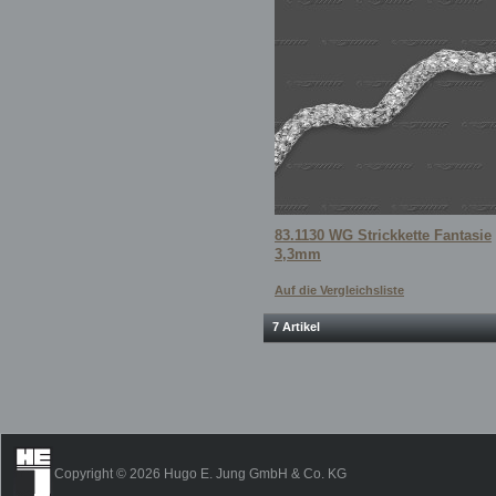
83.1130 WG Strickkette Fantasie
3,3mm
Auf die Vergleichsliste
7 Artikel
Copyright © 2026 Hugo E. Jung GmbH & Co. KG