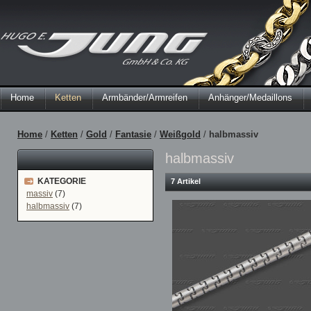
Home
Ketten
Armbänder/Armreifen
Anhänger/Medaillons
Home
/
Ketten
/
Gold
/
Fantasie
/
Weißgold
/
halbmassiv
halbmassiv
KATEGORIE
7 Artikel
massiv
(7)
halbmassiv
(7)