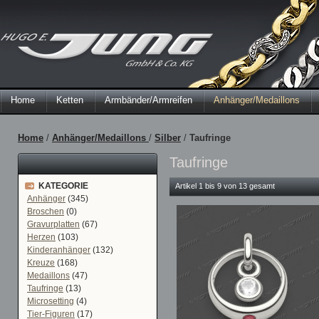
Home
Ketten
Armbänder/Armreifen
Anhänger/Medaillons
Home
/
Anhänger/Medaillons
/
Silber
/
Taufringe
Taufringe
KATEGORIE
Artikel 1 bis 9 von 13 gesamt
Anhänger
(345)
Broschen
(0)
Gravurplatten
(67)
Herzen
(103)
Kinderanhänger
(132)
Kreuze
(168)
Medaillons
(47)
Taufringe
(13)
Microsetting
(4)
Tier-Figuren
(17)