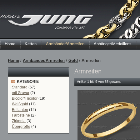
Home
Ketten
Armbänder/Armreifen
Anhänger/Medaillons
Home
/
Armbänder/Armreifen
/
Gold
/
Armreifen
Armreifen
KATEGORIE
Artikel 1 bis 9 von 88 gesamt
Standard
(67)
mit Gravur
(2)
Bicolor/Tricolor
(19)
Weißgold
(11)
Brillanten
(12)
Farbsteine
(2)
Zirkonia
(3)
Übergröße
(4)