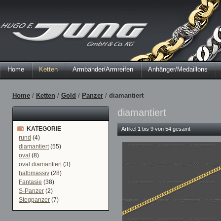
Home
Ketten
Armbänder/Armreifen
Anhänger/Medaillons
Home
/
Ketten
/
Gold
/
Panzer
/
diamantiert
diamantiert
KATEGORIE
Artikel 1 bis 9 von 54 gesamt
rund
(4)
diamantiert
(55)
oval
(8)
oval diamantiert
(3)
halbmassiv
(28)
Fantasie
(38)
S-Panzer
(2)
Stegpanzer
(7)