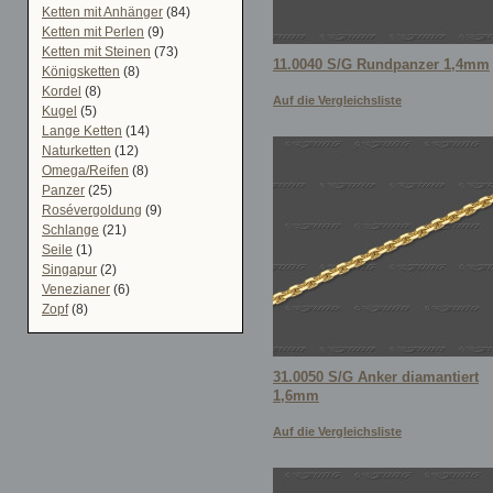
Ketten mit Anhänger
(84)
Ketten mit Perlen
(9)
Ketten mit Steinen
(73)
11.0040 S/G Rundpanzer 1,4mm
Königsketten
(8)
Kordel
(8)
Auf die Vergleichsliste
Kugel
(5)
Lange Ketten
(14)
Naturketten
(12)
Omega/Reifen
(8)
Panzer
(25)
Rosévergoldung
(9)
Schlange
(21)
Seile
(1)
Singapur
(2)
Venezianer
(6)
Zopf
(8)
31.0050 S/G Anker diamantiert
1,6mm
Auf die Vergleichsliste