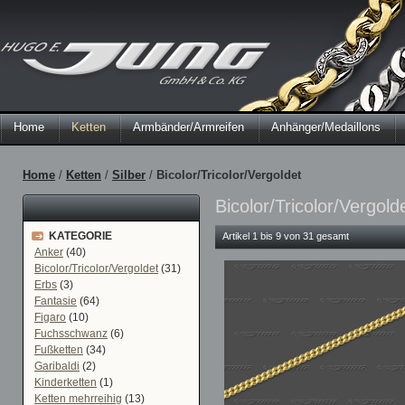
Home
Ketten
Armbänder/Armreifen
Anhänger/Medaillons
Home
/
Ketten
/
Silber
/
Bicolor/Tricolor/Vergoldet
Bicolor/Tricolor/Vergold
KATEGORIE
Artikel 1 bis 9 von 31 gesamt
Anker
(40)
Bicolor/Tricolor/Vergoldet
(31)
Erbs
(3)
Fantasie
(64)
Figaro
(10)
Fuchsschwanz
(6)
Fußketten
(34)
Garibaldi
(2)
Kinderketten
(1)
Ketten mehrreihig
(13)