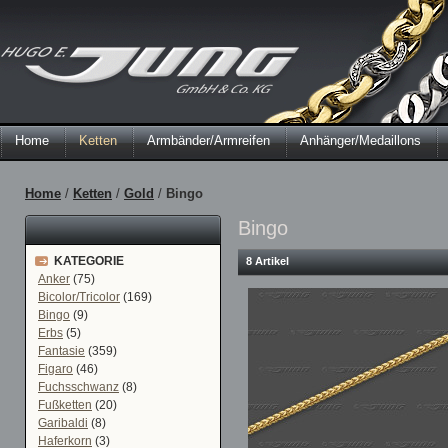
Home
Ketten
Armbänder/Armreifen
Anhänger/Medaillons
Home
/
Ketten
/
Gold
/
Bingo
Bingo
KATEGORIE
8 Artikel
Anker
(75)
Bicolor/Tricolor
(169)
Bingo
(9)
Erbs
(5)
Fantasie
(359)
Figaro
(46)
Fuchsschwanz
(8)
Fußketten
(20)
Garibaldi
(8)
Haferkorn
(3)