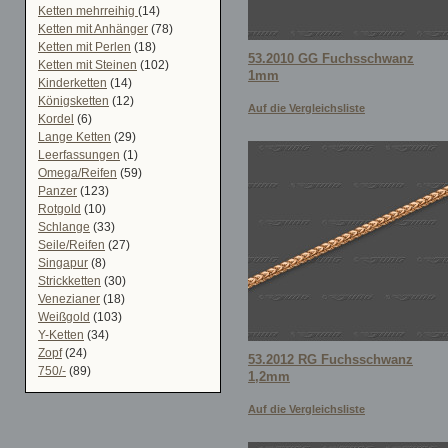
Ketten mehrreihig
(14)
Ketten mit Anhänger
(78)
Ketten mit Perlen
(18)
53.2010 GG Fuchsschwanz
Ketten mit Steinen
(102)
1mm
Kinderketten
(14)
Königsketten
(12)
Auf die Vergleichsliste
Kordel
(6)
Lange Ketten
(29)
Leerfassungen
(1)
Omega/Reifen
(59)
Panzer
(123)
Rotgold
(10)
Schlange
(33)
Seile/Reifen
(27)
Singapur
(8)
Strickketten
(30)
Venezianer
(18)
Weißgold
(103)
Y-Ketten
(34)
Zopf
(24)
53.2012 RG Fuchsschwanz
750/-
(89)
1,2mm
Auf die Vergleichsliste