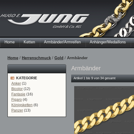
Home
Ketten
Armbänder/Armreifen
Anhänger/Medaillons
Home
/
Herrenschmuck
/
Gold
/
Armbänder
Armbänder
KATEGORIE
Artikel 1 bis 9 von 34 gesamt
Anker
(1)
Bicolor
(12)
Fantasie
(16)
Figaro
(4)
Königsketten
(6)
Panzer
(13)