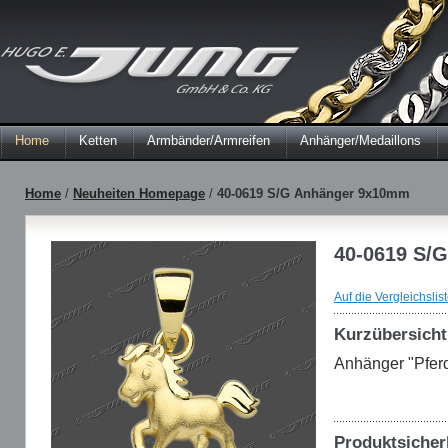
Home
Ketten
Armbänder/Armreifen
Anhänger/Medaillons
Home
/
Neuheiten Homepage
/
40-0619 S/G Anhänger 9x10mm
40-0619 S/
Auf die Vergleichslis
Kurzübersicht
Anhänger "Pfer
Produktsicher